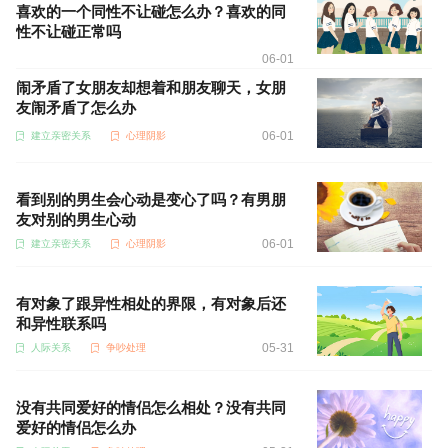
喜欢的一个同性不让碰怎么办？喜欢的同
性不让碰正常吗
06-01
闹矛盾了女朋友却想着和朋友聊天，女朋
友闹矛盾了怎么办
06-01
建立亲密关系
心理阴影
看到别的男生会心动是变心了吗？有男朋
友对别的男生心动
06-01
建立亲密关系
心理阴影
有对象了跟异性相处的界限，有对象后还
和异性联系吗
05-31
人际关系
争吵处理
没有共同爱好的情侣怎么相处？没有共同
爱好的情侣怎么办