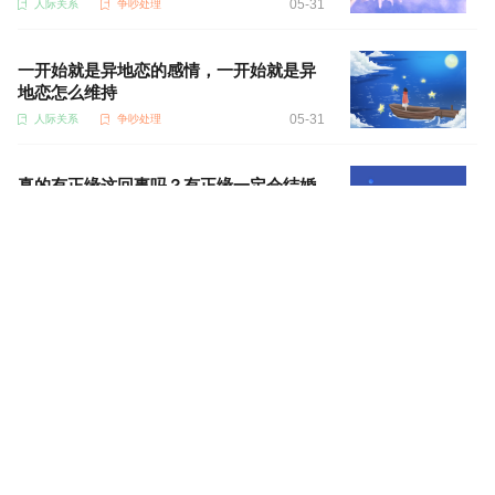
05-31
人际关系
争吵处理
一开始就是异地恋的感情，一开始就是异
地恋怎么维持
05-31
人际关系
争吵处理
真的有正缘这回事吗？有正缘一定会结婚
吗
05-31
人际关系
争吵处理
怀孕了婆婆总喷杀虫剂，怀孕了婆婆给厨
房喷杀虫剂
05-31
人际关系
争吵处理
喜欢同性但不敢表白，喜欢同性怎么办
05-31
人际关系
争吵处理