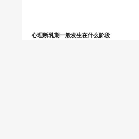
心理断乳期一般发生在什么阶段
心理断乳期
宝宝
心理学家说的心理断乳期是指
心理断乳期
宝宝心理适应
生理断乳期与心理断乳期