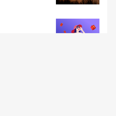
05-12
05-12