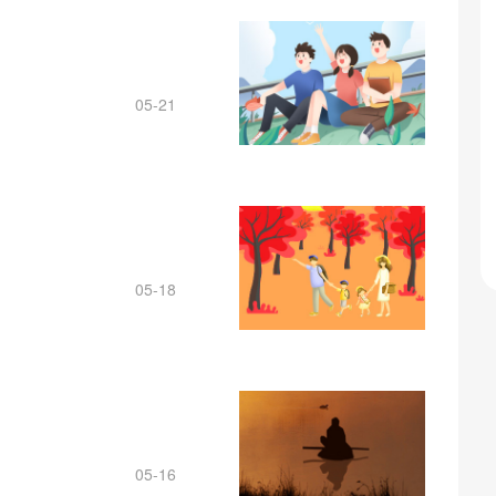
05-21
05-18
05-16