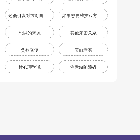
还会引发对方对自己的不信任因此
如果想要维护双方之间的感情关系
恐惧的来源
其他亲密关系
贪欲驱使
表面老实
性心理学说
注意缺陷障碍