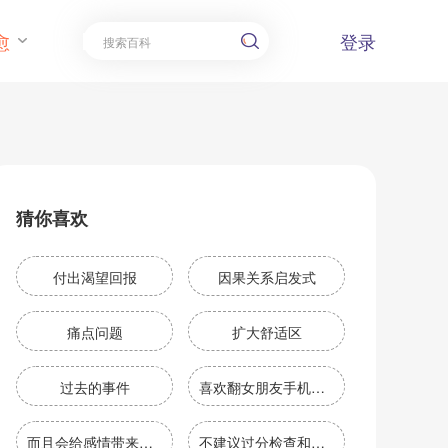
愈
登录
猜你喜欢
付出渴望回报
因果关系启发式
痛点问题
扩大舒适区
过去的事件
喜欢翻女朋友手机的男人的行为不仅是道德和隐私方面的错误
而且会给感情带来不良影响
不建议过分检查和翻浏览女朋友的手机。