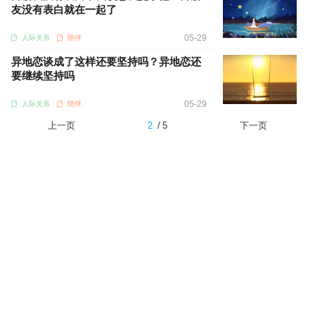
友没有表白就在一起了
05-29
人际关系
陪伴
异地恋谈成了这样还要坚持吗？异地恋还
要继续坚持吗
05-29
人际关系
陪伴
上一页
2
/
5
下一页