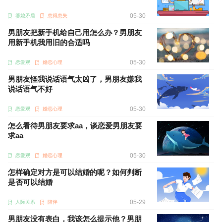
05-30
婆媳矛盾
患得患失
男朋友把新手机给自己用怎么办？男朋友
用新手机我用旧的合适吗
05-30
恋爱观
婚恋心理
男朋友怪我说话语气太凶了，男朋友嫌我
说话语气不好
05-30
恋爱观
婚恋心理
怎么看待男朋友要求aa，谈恋爱男朋友要
求aa
05-30
恋爱观
婚恋心理
怎样确定对方是可以结婚的呢？如何判断
是否可以结婚
05-29
人际关系
陪伴
男朋友没有表白，我该怎么提示他？男朋