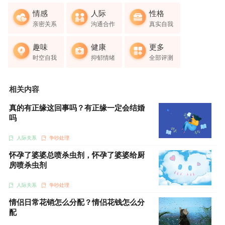
情感
人际
性格
亲密关系
沟通合作
真实自我
趣味
健康
更多
时空自我
抑郁情绪
全部评测
相关内容
真的有正缘这回事吗？有正缘一定会结婚
吗
人际关系
争吵处理
怀孕了婆婆总喷杀虫剂，怀孕了婆婆给厨
房喷杀虫剂
人际关系
争吵处理
情侣日常花销怎么分配？情侣花钱怎么分
配