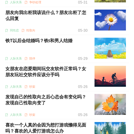
05-31
人际关系
争吵处理
朋友向我出柜我该说什么？朋友出柜了怎
么回复
05-30
同性恋
性取向
铁T以后会结婚吗？铁t和男人结婚
05-29
人际关系
陪伴
女朋友在恋爱期间玩交友软件正常吗？女
朋友玩社交软件应该分手吗
05-26
人际关系
吵架
发现自己的性取向之后心态会有变化吗？
发现自己性取向变了
05-26
人际关系
吵架
喜欢一个人真的会因为想打游戏懒得见面
吗？喜欢的人爱打游戏怎么办