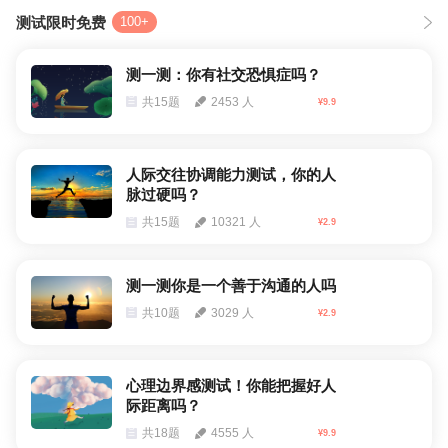
测试限时免费
100+
测一测：你有社交恐惧症吗？
共15题
2453 人
¥9.9
人际交往协调能力测试，你的人
脉过硬吗？
共15题
10321 人
¥2.9
测一测你是一个善于沟通的人吗
共10题
3029 人
¥2.9
心理边界感测试！你能把握好人
际距离吗？
共18题
4555 人
¥9.9