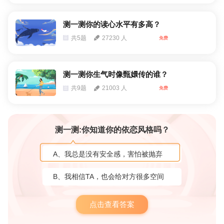
测一测你的读心水平有多高？
共5题
27230 人
免费
测一测你生气时像甄嬛传的谁？
共9题
21003 人
免费
测一测:你知道你的依恋风格吗？
A、我总是没有安全感，害怕被抛弃
B、我相信TA，也会给对方很多空间
点击查看答案