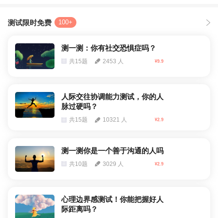
测试限时免费
100+
测一测：你有社交恐惧症吗？
共15题
2453 人
¥9.9
人际交往协调能力测试，你的人
脉过硬吗？
共15题
10321 人
¥2.9
测一测你是一个善于沟通的人吗
共10题
3029 人
¥2.9
心理边界感测试！你能把握好人
际距离吗？