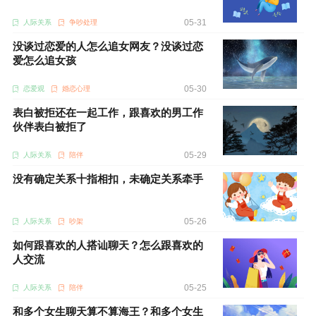
05-31
人际关系
争吵处理
没谈过恋爱的人怎么追女网友？没谈过恋
爱怎么追女孩
05-30
恋爱观
婚恋心理
表白被拒还在一起工作，跟喜欢的男工作
伙伴表白被拒了
05-29
人际关系
陪伴
没有确定关系十指相扣，未确定关系牵手
05-26
人际关系
吵架
如何跟喜欢的人搭讪聊天？怎么跟喜欢的
人交流
05-25
人际关系
陪伴
和多个女生聊天算不算海王？和多个女生