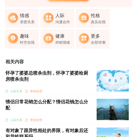
情感
人际
性格
亲密关系
沟通合作
真实自我
趣味
健康
更多
时空自我
抑郁情绪
全部评测
相关内容
怀孕了婆婆总喷杀虫剂，怀孕了婆婆给厨
房喷杀虫剂
人际关系
争吵处理
情侣日常花销怎么分配？情侣花钱怎么分
配
人际关系
争吵处理
有对象了跟异性相处的界限，有对象后还
和异性联系吗