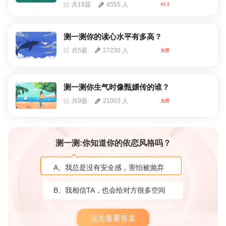
共18题
4555 人
¥9.9
测一测你的读心水平有多高？
共5题
27230 人
免费
测一测你生气时像甄嬛传的谁？
共9题
21003 人
免费
测一测:你知道你的依恋风格吗？
A、我总是没有安全感，害怕被抛弃
B、我相信TA，也会给对方很多空间
点击查看答案