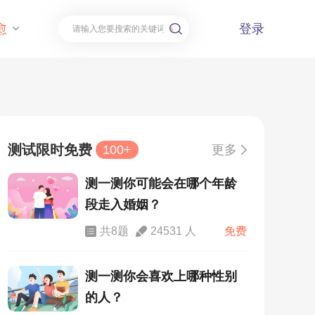
愈
登录
测试限时免费
100+
更多
测一测你可能会在哪个年龄
段走入婚姻？
共8题
24531 人
免费
测一测你会喜欢上哪种性别
的人？