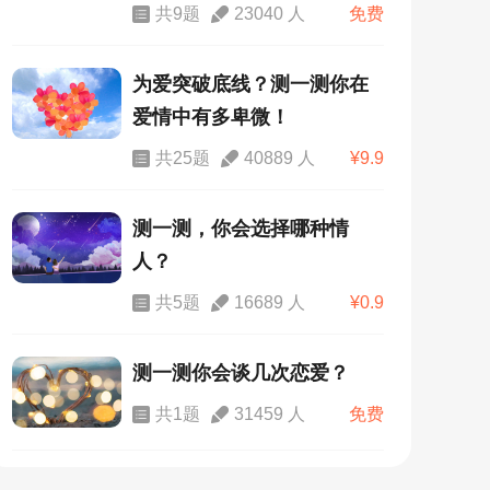
共9题
23040 人
免费
为爱突破底线？测一测你在
爱情中有多卑微！
共25题
40889 人
¥9.9
测一测，你会选择哪种情
人？
共5题
16689 人
¥0.9
测一测你会谈几次恋爱？
共1题
31459 人
免费