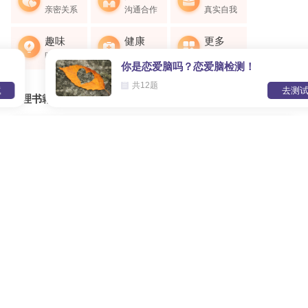
亲密关系
沟通合作
真实自我
趣味
健康
更多
时空自我
抑郁情绪
全部评测
你是恋爱脑吗？恋爱脑检测！
共12题
去测试
心理书籍专业解读
0.9
从心理学的角度解读《人性的弱点》
¥
点击试听
9.9
《突围原生家庭》解读
¥
点击试听
9.9
《自信社交：告别社交焦虑》解读
¥
点击试听