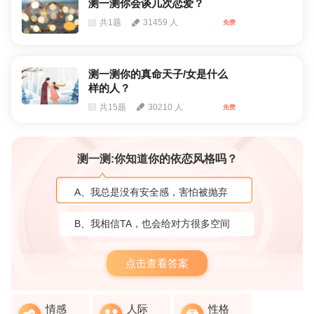
测一测你会谈几次恋爱？
共1题
31459 人
免费
测一测你的真命天子/女是什么
样的人？
共15题
30210 人
免费
测一测:你知道你的依恋风格吗？
A、我总是没有安全感，害怕被抛弃
B、我相信TA，也会给对方很多空间
点击查看答案
情感
人际
性格