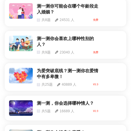
测一测你可能会在哪个年龄段走
入婚姻？
共8题
24531 人
免费
测一测你会喜欢上哪种性别的
人？
共9题
23040 人
免费
为爱突破底线？测一测你在爱情
中有多卑微！
共25题
40889 人
¥9.9
测一测，你会选择哪种情人？
共5题
16689 人
¥0.9