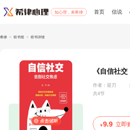
首页
信说
知心理，来希律
希律
>
听书馆
>
听书详情
《自信社交
作者：迎刃
共4节
9.9
立即
￥