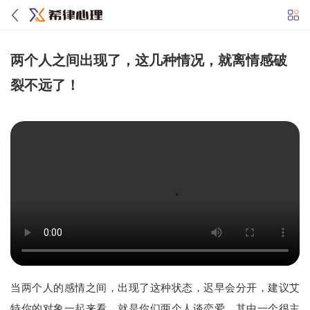
两个人之间出现了，这几种情况，就离情感破
裂不远了！
当两个人的感情之间，出现了这种状态，迟早会分开，建议艾
特你的对象一起来看。就是你们两个人谈恋爱，其中一个很主