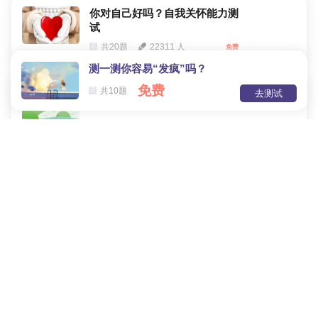
你对自己好吗？自我关怀能力测
试
共20题
22311 人
免费
测一测你容易“发疯”吗？
免费
注意力不集中？测一测是否有多
共10题
去测试
动症？
共26题
18739 人
免费
测一测你在感情中有多直接？
共5题
20391 人
免费
测一测你的恋爱色彩是什么？
共5题
24012 人
免费
测一测你的少女心有多少？