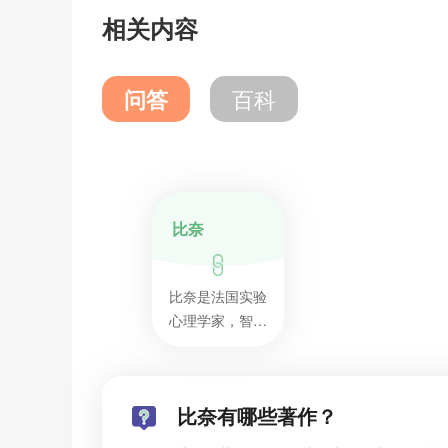
相关内容
问答
百科
比奈
比奈是法国实验
心理学家，智力
测验的创始人。
其编制的比奈-西
蒙智力量表，对
比奈有哪些著作？
后世产生深远影
响。