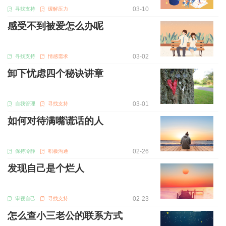
03-10
寻找支持
缓解压力
感受不到被爱怎么办呢
03-02
寻找支持
情感需求
卸下忧虑四个秘诀讲章
03-01
自我管理
寻找支持
如何对待满嘴谎话的人
02-26
保持冷静
积极沟通
发现自己是个烂人
02-23
审视自己
寻找支持
怎么查小三老公的联系方式